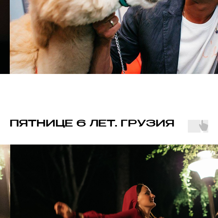
ПЯТНИЦЕ 6 ЛЕТ. ГРУЗИЯ